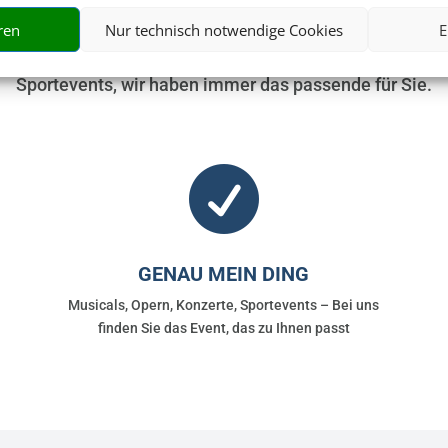
ren
Nur technisch notwendige Cookies
E
ickets für über 20.000 Events weltweit. Egal ob Musicals,
Sportevents, wir haben immer das passende für Sie.

GENAU MEIN DING
Musicals, Opern, Konzerte, Sportevents – Bei uns
finden Sie das Event, das zu Ihnen passt