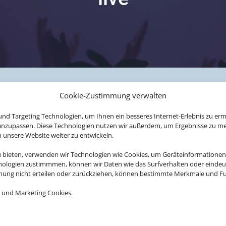
Cookie-Zustimmung verwalten
nd Targeting Technologien, um Ihnen ein besseres Internet-Erlebnis zu erm
 anzupassen. Diese Technologien nutzen wir außerdem, um Ergebnisse zu m
nsere Website weiter zu entwickeln.
u bieten, verwenden wir Technologien wie Cookies, um Geräteinformationen
nologien zustimmmen, können wir Daten wie das Surfverhalten oder eindeut
mmung nicht erteilen oder zurückziehen, können bestimmte Merkmale und Fu
E RUND UM IHRE LIEB
 und Marketing Cookies.