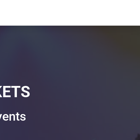
KETS
vents