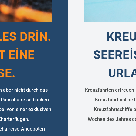
ES DRİN.
KREU
T EİNE
SEEREİ
SE.
URL
h aber nicht durch das
Kreuzfahrten erfreuen 
 Pauschalreise buchen
Kreuzfahrt online 
bei von einer exklusiven
Kreuzfahrtschiffe a
harterflügen.
Wochen des Jahres do
schalreise-Angeboten