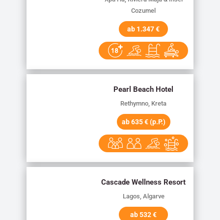
Cozumel
ab 1.347 €
Pearl Beach Hotel
Rethymno, Kreta
ab 635 € (p.P.)
Cascade Wellness Resort
Lagos, Algarve
ab 532 €